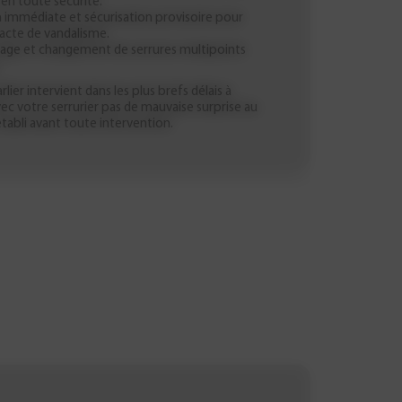
en toute sécurité.
n immédiate et sécurisation provisoire pour
acte de vandalisme.
nnage et changement de serrures multipoints
.
ier intervient dans les plus brefs délais à
c votre serrurier pas de mauvaise surprise au
 établi avant toute intervention.