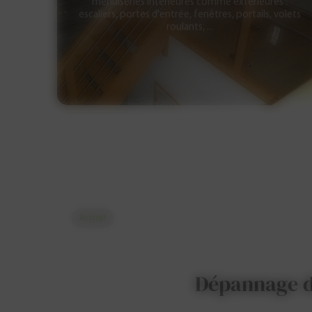
menuiseries intérieures comme extérieures :
escaliers, portes d'entrée, fenêtres, portails, volets
roulants, ...
Accueil
Dépannage de