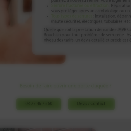
puissiez à nouveau fermer votre logement 
Serrure fracturée ou effraction
: Réparatio
vous protéger après un cambriolage ou un 
Tous types de serrures
: Installation, dépa
(haute sécurité), électriques, tubulaires, etc
Quelle que soit la prestation demandée, MVR Carl
Bouchain pour tout problème de serrurerie. Ave
niveau des tarifs, un devis détaillé et précis est
Besoin de faire ouvrir une porte claquée ?
03 27 46 75 60
Devis / Contact