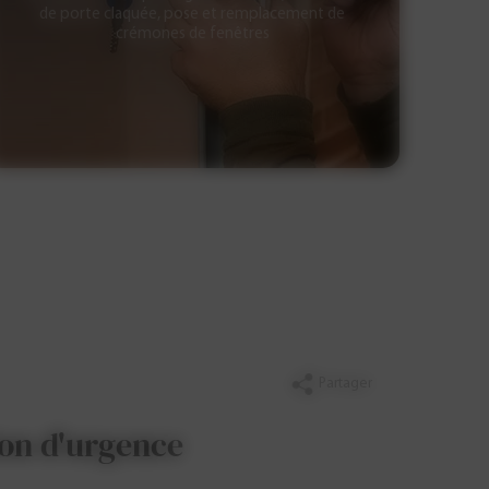
de porte claquée, pose et remplacement de
crémones de fenêtres
Partager
ion d'urgence