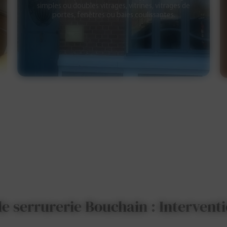
simples ou doubles vitrages, vitrines, vitrages de
portes, fenêtres ou baies coulissantes.
 serrurerie Bouchain : Intervent