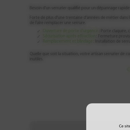
Besoin d'un serrurier qualifié pour un dépannage rapide
Forte de plus d'une trentaine d'années de métier dans
de faire remplacer une serrure.
Ouverture de porte d'urgence
: Porte claquée, c
Sécurisation après effraction
: Fermeture provis
Remplacement et blindage
: Installation de se
Quelle que soit la situation, votre artisan serrurier de
inutiles.
C
Ce sit