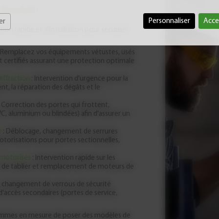
à Bouchain
Personnaliser
Acce
er
ion rapide et d'installation pour sécuriser
 Remplacez vos équipements vétustes, usés
certifiés assurant une protection optimale
effraction
: Intervention d'urgence pour la
t, la réparation des dégâts et le
 Correction des portes qui frottent,
, aluminium ou blindées) afin d'assurer un
e
: Déblocage, changement de serrures
torisations pour portes sectionnelles,
 motorisés
: Intervention rapide sur les
 de tablier et remplacement de moteurs de
u changement de verrous de sécurité
'accès secondaires (portes de service,
sommes en mesure de poser des modèles de