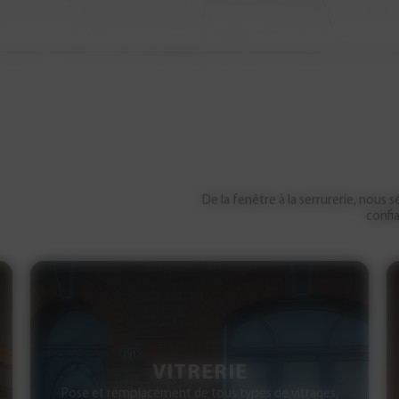
De la fenêtre à la serrurerie, nous
confi
VITRERIE
Pose et remplacement de tous types de vitrages,