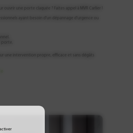
 ouvrir une porte claquée ? Faites appel à MVR Carlier !
fessionnels ayant besoin d'un dépannage d'urgence ou
onnel.
e porte.
pour une intervention propre, efficace et sans dégâts
ie
activer