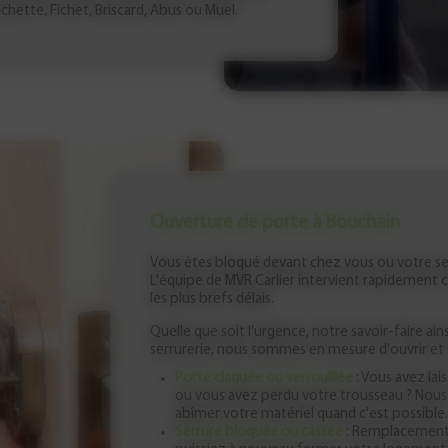
hette, Fichet, Briscard, Abus ou Muel.
Ouverture de porte à Bouchain
Vous êtes bloqué devant chez vous ou votre ser
L'équipe de MVR Carlier intervient rapidement 
les plus brefs délais.
Quelle que soit l'urgence, notre savoir-faire ai
serrurerie, nous sommes en mesure d'ouvrir et 
Porte claquée ou verrouillée
: Vous avez laiss
ou vous avez perdu votre trousseau ? Nous
abîmer votre matériel quand c'est possible.
Serrure bloquée ou cassée
: Remplacement