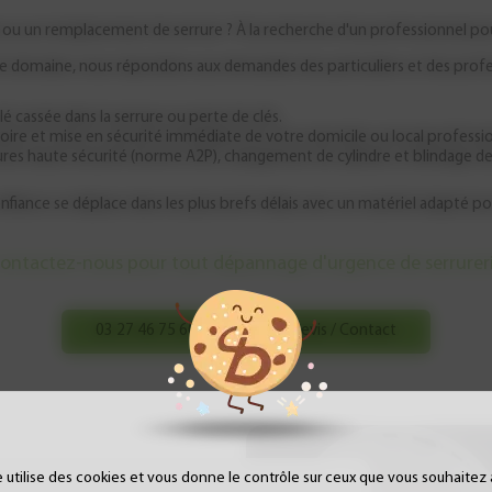
 ou un remplacement de serrure ? À la recherche d'un professionnel pour
 le domaine, nous répondons aux demandes des particuliers et des pro
lé cassée dans la serrure ou perte de clés.
oire et mise en sécurité immédiate de votre domicile ou local professi
rrures haute sécurité (norme A2P), changement de cylindre et blindage d
 confiance se déplace dans les plus brefs délais avec un matériel adapté 
ontactez-nous pour tout dépannage d'urgence de serrurer
03 27 46 75 60
Devis / Contact
e utilise des cookies et vous donne le contrôle sur ceux que vous souhaitez 