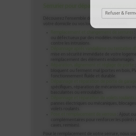
Serrurier pour dépannage d'urgence 
Refuser & Ferm
Découvrez l'ensemble de nos services d'intervent
votre domicile ou vos locaux professionnels.
Remplacement et changement de serrures
:
ou défectueux par des modèles modernes et 
contre les intrusions.
Dépannage après vandalisme ou tentative d’
mise en sécurité immédiate de votre logemen
remplacement des éléments endommagés.
Réparation, alignement et réglage de porte
:
bloquent ou ferment mal (portes en bois, PVC
fonctionnement fluide et durable.
Dépannage et réparation de porte de garag
spécifiques, réparation de mécanismes ou mo
basculantes ou enroulables.
Dépannage et réparation de volets roulants
pannes électriques ou mécaniques, blocages
volets roulants.
Pose et remplacement de verrous
: Ajout o
complémentaires pour renforcer les points d
caves, remises).
Pour le remplacement de votre serrure, nous 