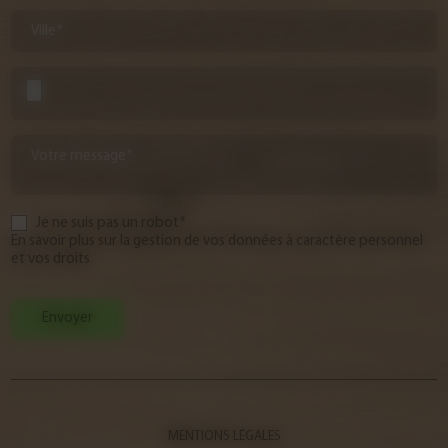
Ville*
Votre message*
Je ne suis pas un robot*
En savoir plus sur la gestion de vos données à caractère personnel
et vos droits
Envoyer
MENTIONS LÉGALES