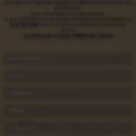
Nos tarifs sont clairement indiqués et définis avant chacune de nos
interventions.
Nous ne pratiquons pas de prix abusifs.
Et si un chiffre précis et nécessaire, n'hésitez pas à nous appeler au
03 27 46 75 60
, nous nous ferons un plaisir de vous répondre.
Adresse
15, chemin de la Cavée, 59880 Saint-Saulve
Nom et prénom*
E-mail*
Téléphone*
Adresse
Code postal*