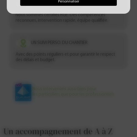
Personnaliser
CERTIFICATION & GARANTIE
Nous sommes certifiés RGE. Des compétences
reconnues, intervention rapide, équipe qualifiée.
UN SUIVI PERSO. DU CHANTIER
Avec des points réguliers et pour garantir le respect
des délais et budget.
Nous intervenons aussi bien pour
les particuliers que pour les professionnels
Un accompagnement de A à Z