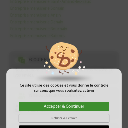
Entreprise menuiserie Saint-Amand-les-Eaux
Entreprise menuiserie Somain
Entreprise menuiserie Anzin
Entreprise menuiserie Denain
Entreprise menuiserie Bouchain
Entreprise menuiserie Raismes
ÉCOUTE ET BIENVEILLANCE
Nous prenons le temps de comprendre vos besoins et
vos envies.
Ce site utilise des cookies et vous donne le contrôle
sur ceux que vous souhaitez activer
INTERLOCUTEUR UNIQUE DE A-Z
Un seul contact pour toute la durée du projet : c’est
Accepter & Continuer
fluide et sans stress.
Refuser & Fermer