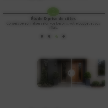
3
Devis gratuit
Un chiffrage clair et détaillé, sans surprise ni prix abusif.